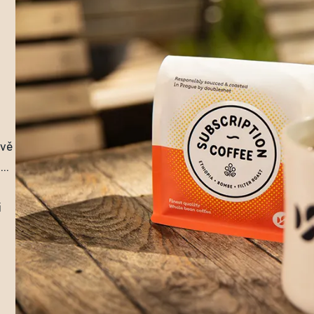
tvě
..
i