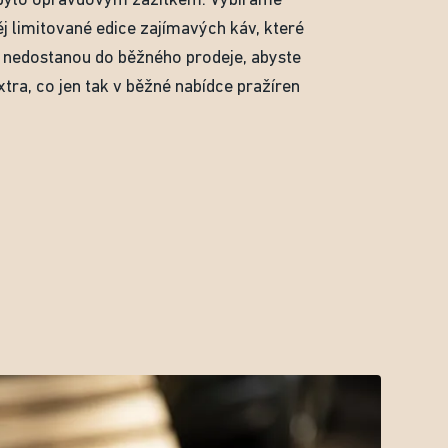
 bylo opravdovým zážitkem. Vybíráme
ěj limitované edice zajímavých káv, které
i nedostanou do běžného prodeje, abyste
xtra, co jen tak v běžné nabídce pražíren