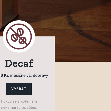
Decaf
20 Kč
měsíčně vč. dopravy
VYBRAT
Pokud se s kofeinem
nekamarádíte, vůbec