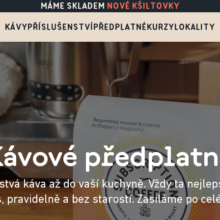
MÁME SKLADEM
NOVÉ KŠILTOVKY
KÁVY
PŘÍSLUŠENSTVÍ
PŘEDPLATNÉ
KURZY
LOKALITY
Kávové předplatn
tvá káva až do vaší kuchyně. Vždy ta nejlepš
, pravidelně a bez starostí. Zasíláme po cel