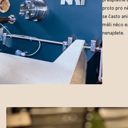
předplatné
proto pro n
se často an
měli něco e
nenajdete.