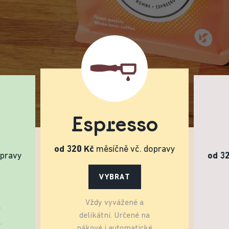
Espresso
od 320 Kč
měsíčně vč. dopravy
opravy
od 3
VYBRAT
Vždy vyvážené a
y
delikátní. Určené na
.
pákové i automatické