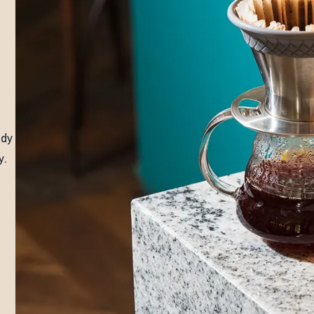
kdy
y.