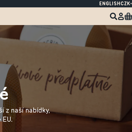
ENGLISH
CZK
é
í z naší nabídky,
é EU.