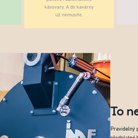
kávovary. A do kavárny
už nemusíte.
To n
Pravidelný 