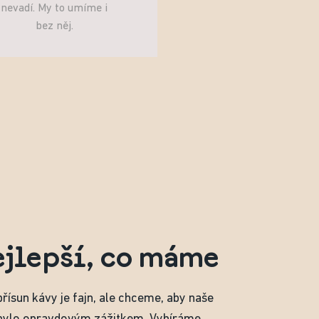
nevadí. My to umíme i
bez něj.
ejlepší, co máme
přísun kávy je fajn, ale chceme, aby naše