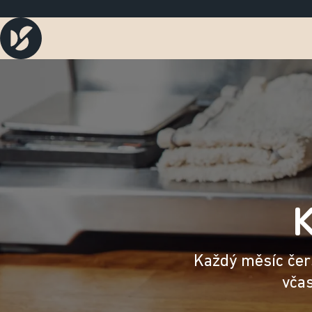
Každý měsíc čers
včas