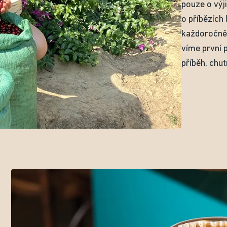
pouze o výj
o příbězích 
každoročně 
víme první p
příběh, chut