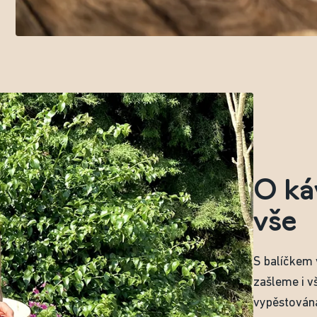
O ká
vše
S balíčkem
zašleme i v
vypěstována