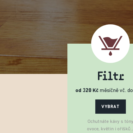
Filtr
od 320 Kč
měsíčně vč. d
VYBRAT
Ochutnáte kávy s tón
ovoce, květin i oříšků ..