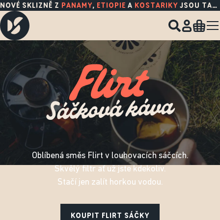
NOVÉ SKLIZNĚ Z
PANAMY
,
ETIOPIE
A
KOSTARIKY
JSOU TADY!
Oblíbená směs Flirt v louhovacích sáčcích.
Skvělý filtr ať už jste kdekoliv.
Stačí jen zalít horkou vodou.
KOUPIT FLIRT SÁČKY