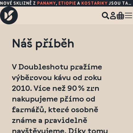
NOVÉ SKLIZNĚ Z
PANAMY
,
ETIOPIE
A
KOSTARIKY
JSOU TADY!
Náš příběh
V Doubleshotu pražíme
výběrovou kávu od roku
2010. Více než 90 % zrn
nakupujeme přímo od
farmářů, které osobně
známe a pravidelně
navštěvujeme. Díky tomu