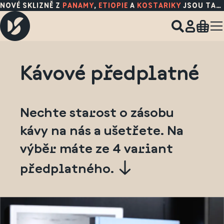
NOVÉ SKLIZNĚ Z
PANAMY
,
ETIOPIE
A
KOSTARIKY
JSOU TADY!
Kávové předplatné
Nechte starost o zásobu
kávy na nás a ušetřete. Na
výběr máte ze 4 variant
předplatného.