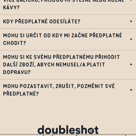
VÍCE BALÍČKŮ, PŘIJDOU MI STEJNÉ NEBO RŮZNÉ
+
KÁVY?
KDY PŘEDPLATNÉ ODESÍLÁTE?
+
MOHU SI URČIT OD KDY MI ZAČNE PŘEDPLATNÉ
+
CHODIT?
MOHU SI KE SVÉMU PŘEDPLATNÉMU PŘIHODIT
DALŠÍ ZBOŽÍ, ABYCH NEMUSEL/A PLATIT
+
DOPRAVU?
MOHU POZASTAVIT, ZRUŠIT, POZMĚNIT SVÉ
+
PŘEDPLATNÉ?