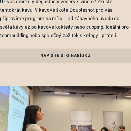
Už vás omrzely degustační večery s vínem? Zkuste
tentokrát kávu. V kávové škole Doubleshot pro vás
připravíme program na míru – od zábavného úvodu do
světa kávy až po kávové koktejly nebo cupping. Ideální pro
teambuilding nebo společný zážitek s kolegy i přáteli.
NAPIŠTE SI O NABÍDKU