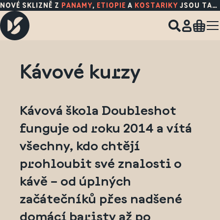
MÁME SKLADEM
NOVÉ KŠILTOVKY
Kávové kurzy
Kávová škola Doubleshot
funguje od roku 2014 a vítá
všechny, kdo chtějí
prohloubit své znalosti o
kávě – od úplných
začátečníků přes nadšené
domácí baristy až po