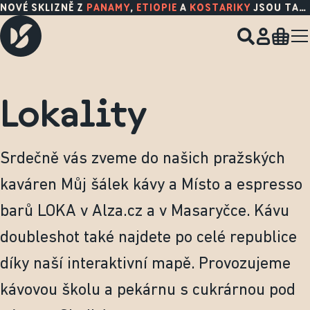
NOVÉ SKLIZNĚ Z
PANAMY
,
ETIOPIE
A
KOSTARIKY
JSOU TADY!
Lokality
Srdečně vás zveme do našich pražských
kaváren Můj šálek kávy a Místo a espresso
barů LOKA v Alza.cz a v Masaryčce. Kávu
doubleshot také najdete po celé republice
díky naší interaktivní mapě. Provozujeme
kávovou školu a pekárnu s cukrárnou pod