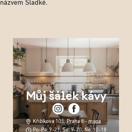
názvem Sladké.
Můj šálek kávy
Křižíkova 105, Praha 8 -
mapa
Po-Pá: 9-21, So: 9-20, Ne: 10-18