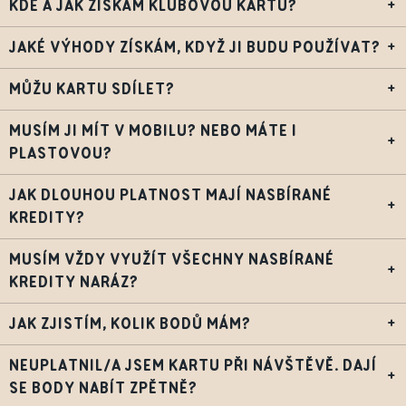
KDE A JAK ZÍSKÁM KLUBOVOU KARTU?
+
JAKÉ VÝHODY ZÍSKÁM, KDYŽ JI BUDU POUŽÍVAT?
+
MŮŽU KARTU SDÍLET?
+
MUSÍM JI MÍT V MOBILU? NEBO MÁTE I
+
PLASTOVOU?
JAK DLOUHOU PLATNOST MAJÍ NASBÍRANÉ
+
KREDITY?
MUSÍM VŽDY VYUŽÍT VŠECHNY NASBÍRANÉ
+
KREDITY NARÁZ?
JAK ZJISTÍM, KOLIK BODŮ MÁM?
+
NEUPLATNIL/A JSEM KARTU PŘI NÁVŠTĚVĚ. DAJÍ
+
SE BODY NABÍT ZPĚTNĚ?