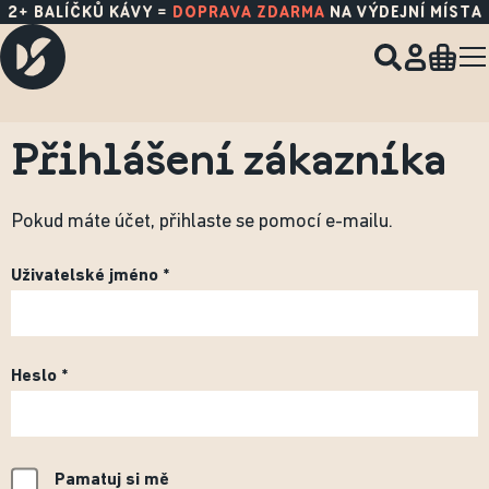
NOVÉ SKLIZNĚ Z
PANAMY
,
ETIOPIE
A
KOSTARIKY
JSOU TADY!
Přihlášení zákazníka
Pokud máte účet, přihlaste se pomocí e-mailu.
Uživatelské jméno
Heslo
Pamatuj si mě