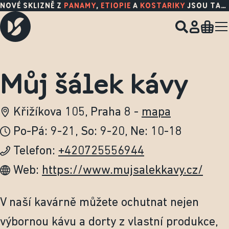
NOVÉ SKLIZNĚ Z
PANAMY
,
ETIOPIE
A
KOSTARIKY
JSOU TADY!
Můj šálek kávy
Křižíkova 105, Praha 8
-
mapa
Po-Pá: 9-21, So: 9-20, Ne: 10-18
Telefon:
+420725556944
Web:
https://www.mujsalekkavy.cz/
V naší kavárně můžete ochutnat nejen
výbornou kávu a dorty z vlastní produkce,