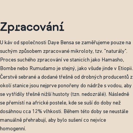
Zpracování
U káv od společnosti Daye Bensa se zaměřujeme pouze na
suchým způsobem zpracované mikroloty, tzv. "naturály".
Proces suchého zpracování ve stanicích jako Hamasho,
Bombe nebo Rumudamo je stejný, jako všude jinde v Etiopii.
Čerstvě sebrané a dodané třešně od drobných producentů z
okolí stanice jsou nejprve ponořeny do nádrže s vodou, aby
se vytřídily třešně nižší hustoty (tzn. nedozrálé). Následně
se přemístí na africké postele, kde se suší do doby než
dosáhnou cca 12% vlhkosti. Během této doby se neustále
manuálně přehrabují, aby bylo sušení co nejvíce
homogenní.