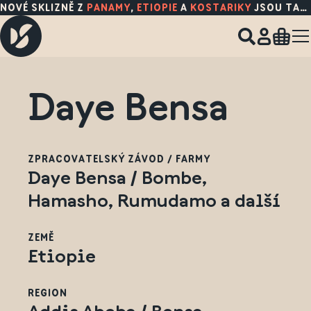
NOVÉ SKLIZNĚ Z
PANAMY
,
ETIOPIE
A
KOSTARIKY
JSOU TADY!
Daye Bensa
ZPRACOVATELSKÝ ZÁVOD / FARMY
Daye Bensa / Bombe,
Hamasho, Rumudamo a další
ZEMĚ
Etiopie
REGION
Addis Abeba / Bensa