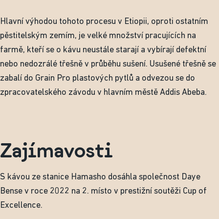
Hlavní výhodou tohoto procesu v Etiopii, oproti ostatním
pěstitelským zemím, je velké množství pracujících na
farmě, kteří se o kávu neustále starají a vybírají defektní
nebo nedozrálé třešně v průběhu sušení. Usušené třešně se
zabalí do Grain Pro plastových pytlů a odvezou se do
zpracovatelského závodu v hlavním městě Addis Abeba.
Zajímavosti
S kávou ze stanice Hamasho dosáhla společnost Daye
Bense v roce 2022 na 2. místo v prestižní soutěži Cup of
Excellence.