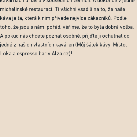
kavárnách u nás a v sousedních zemích. A dokonce v jedné
michelinské restauraci. Ti všichni vsadili na to, že naše
káva je ta, která k nim přivede nejvíce zákazníků. Podle
toho, že jsou s námi pořád, věříme, že to byla dobrá volba.
A pokud nás chcete poznat osobně, přijďte ji ochutnat do
jedné z našich vlastních kaváren (Můj šálek kávy, Místo,
Loka a espresso bar v Alza.cz)!