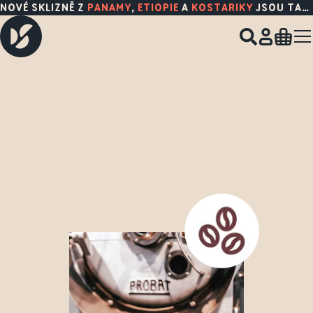
NOVÉ SKLIZNĚ Z
PANAMY
,
ETIOPIE
A
KOSTARIKY
JSOU TADY!