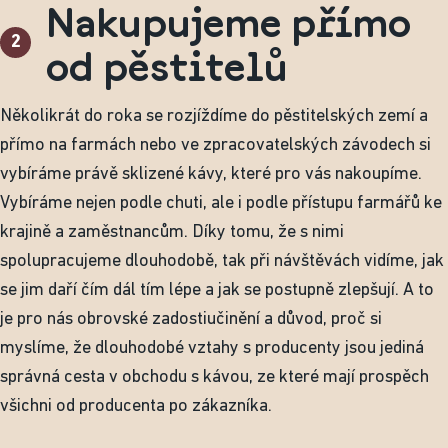
Nakupujeme přímo
2
od pěstitelů
Několikrát do roka se rozjíždíme do pěstitelských zemí a
přímo na farmách nebo ve zpracovatelských závodech si
vybíráme právě sklizené kávy, které pro vás nakoupíme.
Vybíráme nejen podle chuti, ale i podle přístupu farmářů ke
krajině a zaměstnancům. Díky tomu, že s nimi
spolupracujeme dlouhodobě, tak při návštěvách vidíme, jak
se jim daří čím dál tím lépe a jak se postupně zlepšují. A to
je pro nás obrovské zadostiučinění a důvod, proč si
myslíme, že dlouhodobé vztahy s producenty jsou jediná
správná cesta v obchodu s kávou, ze které mají prospěch
všichni od producenta po zákazníka.