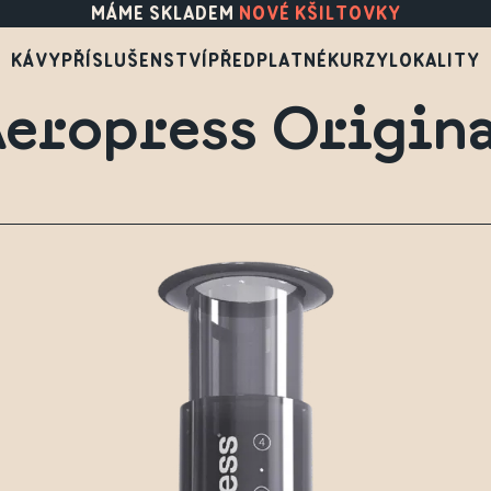
MÁME SKLADEM
NOVÉ KŠILTOVKY
KÁVY
PŘÍSLUŠENSTVÍ
PŘEDPLATNÉ
KURZY
LOKALITY
eropress Origin