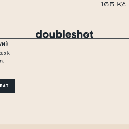
165 Kč
VNÍ!
tup k
m.
ÍRAT