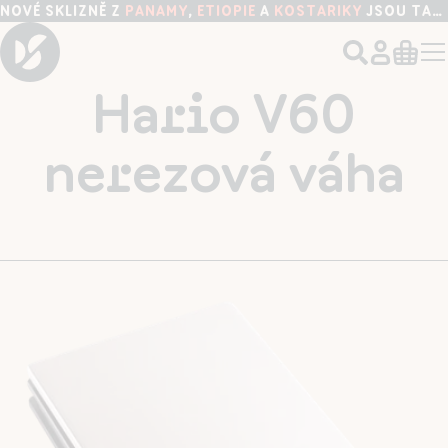
NOVÉ SKLIZNĚ Z
PANAMY
,
ETIOPIE
A
KOSTARIKY
JSOU TADY!
Hario V60
nerezová váha