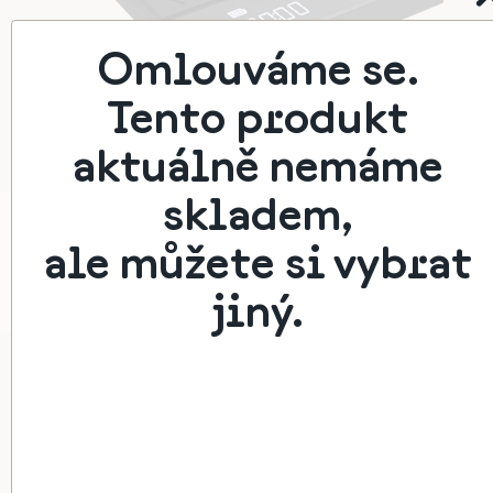
Omlouváme se.
Tento produkt
aktuálně nemáme
skladem,
TIMEMORE BASIC 2.0 VÁHA
ale můžete si vybrat
Stylová váha na espresso i filtr
1 299 Kč
jiný.