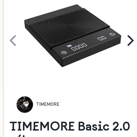
TIMEMORE BLACK MIRROR MINI VÁHA
TIMEMORE
Malá baristická váha
1 389 Kč
TIMEMORE Basic 2.0