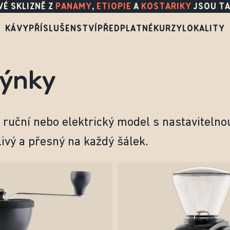
É SKLIZNĚ Z
PANAMY
,
ETIOPIE
A
KOSTARIKY
JSOU TA
KÁVY
PŘÍSLUŠENSTVÍ
PŘEDPLATNÉ
KURZY
LOKALITY
ýnky
 ruční nebo elektrický model s nastavitelno
livý a přesný na každý šálek.