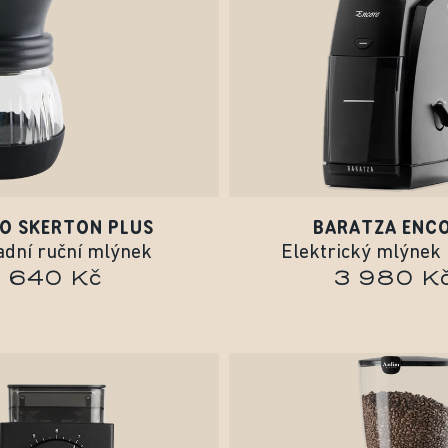
O SKERTON PLUS
BARATZA ENC
adní ruční mlýnek
Elektrický mlýnek n
640 Kč
3 980 K