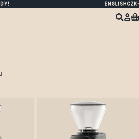
DY!
ENGLISH
CZK
u