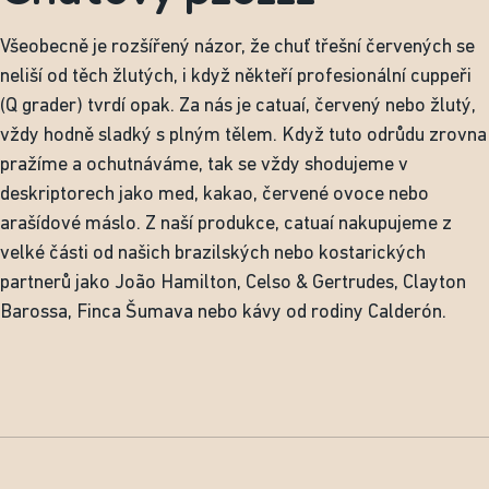
Všeobecně je rozšířený názor, že chuť třešní červených se
neliší od těch žlutých, i když někteří profesionální cuppeři
(Q grader) tvrdí opak. Za nás je catuaí, červený nebo žlutý,
vždy hodně sladký s plným tělem. Když tuto odrůdu zrovna
pražíme a ochutnáváme, tak se vždy shodujeme v
deskriptorech jako med, kakao, červené ovoce nebo
arašídové máslo. Z naší produkce, catuaí nakupujeme z
velké části od našich brazilských nebo kostarických
partnerů jako João Hamilton, Celso & Gertrudes, Clayton
Barossa, Finca Šumava nebo kávy od rodiny Calderón.