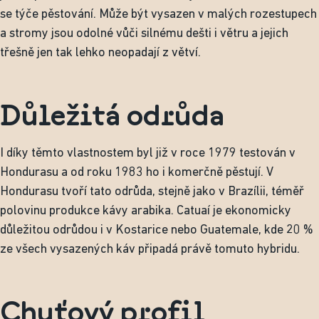
se týče pěstování. Může být vysazen v malých rozestupech
a stromy jsou odolné vůči silnému dešti i větru a jejich
třešně jen tak lehko neopadají z větví.
Důležitá odrůda
I díky těmto vlastnostem byl již v roce 1979 testován v
Hondurasu a od roku 1983 ho i komerčně pěstují. V
Hondurasu tvoří tato odrůda, stejně jako v Brazílii, téměř
polovinu produkce kávy arabika. Catuaí je ekonomicky
důležitou odrůdou i v Kostarice nebo Guatemale, kde 20 %
ze všech vysazených káv připadá právě tomuto hybridu.
Chuťový profil