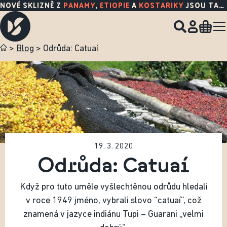
NOVÉ SKLIZNĚ Z
PANAMY
,
ETIOPIE
A
KOSTARIKY
JSOU TADY!
>
Blog
>
Odrůda: Catuaí
19. 3. 2020
Odrůda: Catuaí
Když pro tuto uměle vyšlechtěnou odrůdu hledali
v roce 1949 jméno, vybrali slovo “catuaí”, což
znamená v jazyce indiánu Tupi – Guarani „velmi