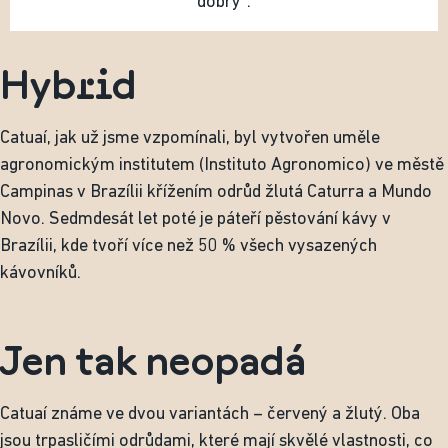
dobrý“.
Hybrid
Catuaí, jak už jsme vzpomínali, byl vytvořen uměle
agronomickým institutem (Instituto Agronomico) ve městě
Campinas v Brazílii křížením odrůd žlutá Caturra a Mundo
Novo. Sedmdesát let poté je páteří pěstování kávy v
Brazílii, kde tvoří více než 50 % všech vysazených
kávovníků.
Jen tak neopadá
Catuaí známe ve dvou variantách – červený a žlutý. Oba
jsou trpasličími odrůdami, které mají skvělé vlastnosti, co