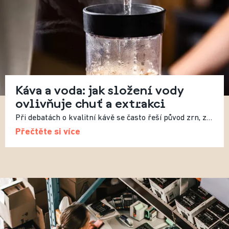
Káva a voda: jak složení vody
ovlivňuje chuť a extrakci
Při debatách o kvalitní kávě se často řeší původ zrn, způsob pražení nebo recept. Méně často se mluví o vodě, přestože právě ta tvoří více než 98 % výsledného nápoje. Složení vody tak zásadně ovlivňuje výslednou chuť.
Přečtěte si více