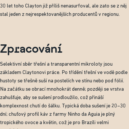
30 let toho Clayton již příliš nenasurfoval, ale zato se z něj
stal jeden z nejrespektovanějších producentů v regionu.
Zpracování
Selektivní sběr třešní a transparentní mikroloty jsou
základem Claytonovi práce. Po třídění třešní ve vodě podle
hustoty se třešně suší na postelích ve stínu nebo pod fólií.
Na začátku se obrací mnohokrát denně; později se vrstva
zahušťuje, aby se sušení prodloužilo, což přináší
komplexnost chutí do šálku. Typická doba sušení je 20–30
dní; chuťový profil káv z farmy Ninho da Aguia je plný
tropického ovoce a květin, což je pro Brazíli velmi