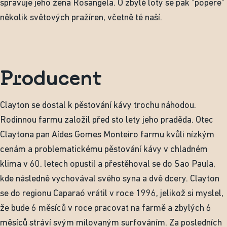
spravuje jeho žena Rosangela. O zbylé loty se pak "popere"
několik světových pražíren, včetně té naší.
Producent
Clayton se dostal k pěstování kávy trochu náhodou.
Rodinnou farmu založil před sto lety jeho praděda. Otec
Claytona pan Aídes Gomes Monteiro farmu kvůli nízkým
cenám a problematickému pěstování kávy v chladném
klima v 60. letech opustil a přestěhoval se do Sao Paula,
kde následně vychovával svého syna a dvě dcery. Clayton
se do regionu Caparaó vrátil v roce 1996, jelikož si myslel,
že bude 6 měsíců v roce pracovat na farmě a zbylých 6
měsíců stráví svým milovaným surfováním. Za posledních