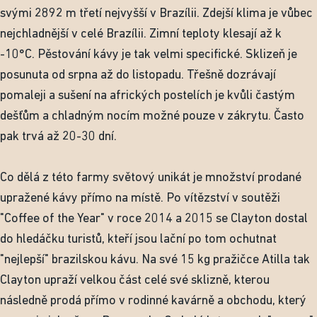
svými 2892 m třetí nejvyšší v Brazílii. Zdejší klima je vůbec
nejchladnější v celé Brazílii. Zimní teploty klesají až k
-10°C. Pěstování kávy je tak velmi specifické. Sklizeň je
posunuta od srpna až do listopadu. Třešně dozrávají
pomaleji a sušení na afrických postelích je kvůli častým
dešťům a chladným nocím možné pouze v zákrytu. Často
pak trvá až 20-30 dní.
Co dělá z této farmy světový unikát je množství prodané
upražené kávy přímo na místě. Po vítězství v soutěži
"Coffee of the Year" v roce 2014 a 2015 se Clayton dostal
do hledáčku turistů, kteří jsou lační po tom ochutnat
"nejlepší" brazilskou kávu. Na své 15 kg pražičce Atilla tak
Clayton upraží velkou část celé své sklizně, kterou
následně prodá přímo v rodinné kavárně a obchodu, který