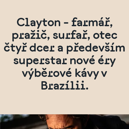
Clayton - farmář,
pražič, surfař, otec
čtyř dcer a především
superstar nové éry
výběrové kávy v
Brazílii.