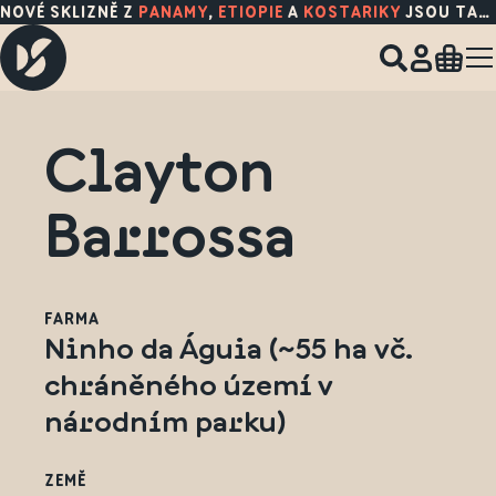
NOVÉ SKLIZNĚ Z
PANAMY
,
ETIOPIE
A
KOSTARIKY
JSOU TADY!
Clayton
Barrossa
FARMA
Ninho da Águia (~55 ha vč.
chráněného území v
národním parku)
ZEMĚ