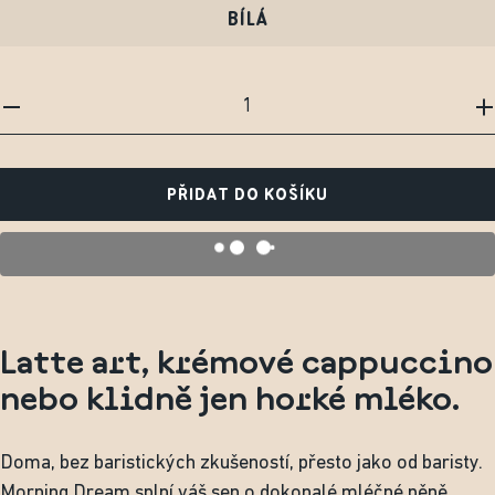
BÍLÁ
PŘIDAT DO KOŠÍKU
Latte art, krémové cappuccino
nebo klidně jen horké mléko.
Doma, bez baristických zkušeností, přesto jako od baristy.
Morning Dream splní váš sen o dokonalé mléčné pěně