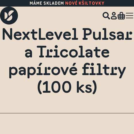
MÁME SKLADEM
NOVÉ KŠILTOVKY
NextLevel Pulsar
a Tricolate
papírové filtry
(100 ks)