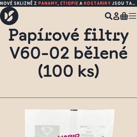
NOVÉ SKLIZNĚ Z
PANAMY
,
ETIOPIE
A
KOSTARIKY
JSOU TADY!
Papírové filtry
V60-02 bělené
(100 ks)