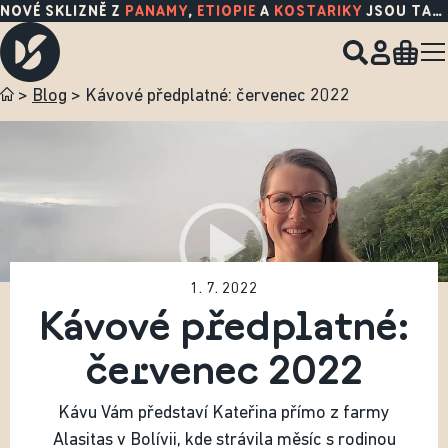
NOVÉ SKLIZNĚ Z
PANAMY
,
ETIOPIE
A
KOSTARIKY
JSOU TADY!
>
Blog
>
Kávové předplatné: červenec 2022
1. 7. 2022
Kávové předplatné:
červenec 2022
Kávu Vám představí Kateřina přímo z farmy
Alasitas v Bolívii, kde strávila měsíc s rodinou