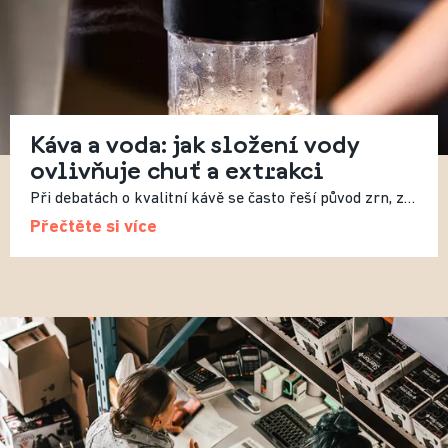
Káva a voda: jak složení vody
ovlivňuje chuť a extrakci
Při debatách o kvalitní kávě se často řeší původ zrn, způsob pražení nebo recept. Méně často se mluví o vodě, přestože právě ta tvoří více než 98 % výsledného nápoje. Složení vody tak zásadně ovlivňuje výslednou chuť.
Přečtěte si více