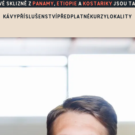
É SKLIZNĚ Z
PANAMY
,
ETIOPIE
A
KOSTARIKY
JSOU TA
KÁVY
PŘÍSLUŠENSTVÍ
PŘEDPLATNÉ
KURZY
LOKALITY