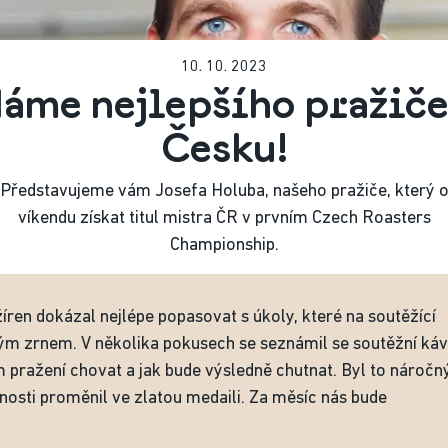
10. 10. 2023
áme nejlepšího pražiče
Česku!
Představujeme vám Josefa Holuba, našeho pražiče, který 
víkendu získat titul mistra ČR v prvním Czech Roasters
Championship.
íren dokázal nejlépe popasovat s úkoly, které na soutěžící
eným zrnem. V několika pokusech se seznámil se soutěžní ká
 pražení chovat a jak bude výsledně chutnat. Byl to náročn
enosti proměnil ve zlatou medaili. Za měsíc nás bude