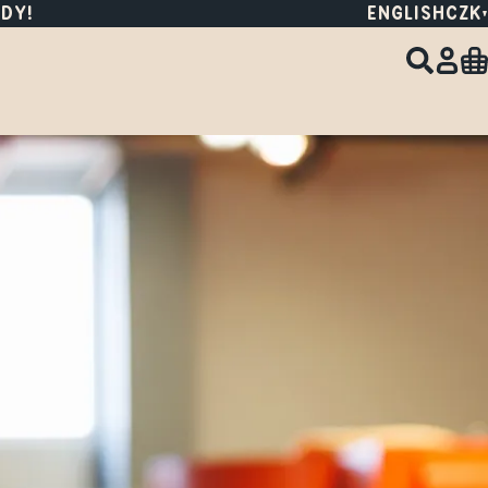
DY!
ENGLISH
CZK