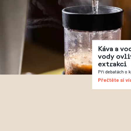
Káva a vod
vody ovli
extrakci
Přečtěte si ví