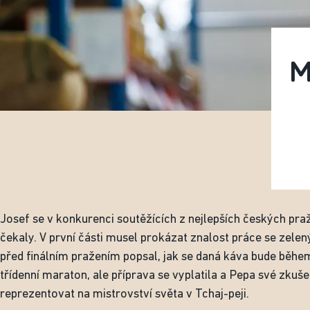
M
Josef se v konkurenci soutěžících z nejlepších českých praž
čekaly. V první části musel prokázat znalost práce se zel
před finálním pražením popsal, jak se daná káva bude během
třídenní maraton, ale příprava se vyplatila a Pepa své zkuš
reprezentovat na mistrovství světa v Tchaj-peji.