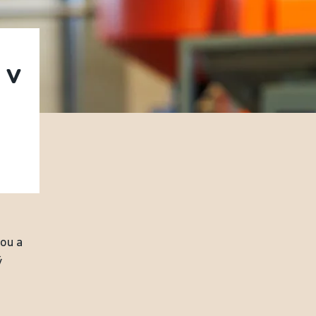
 v
o
vou a
ý