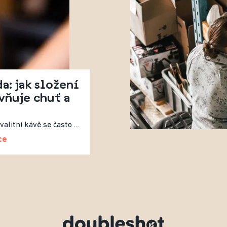
a: jak složení
vňuje chuť a
Při debatách o kvalitní kávě se často řeší původ zrn, způsob pražení nebo recept. Méně často se mluví o vodě, přestože právě ta tvoří více než 98 % výsledného nápoje. Složení vody tak zásadně ovlivňuje výslednou chuť.
ce