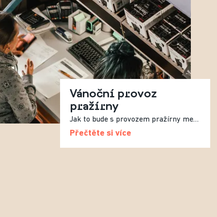
Vánoční provoz
pražírny
Jak to bude s provozem pražírny mezi svátky?
Přečtěte si více