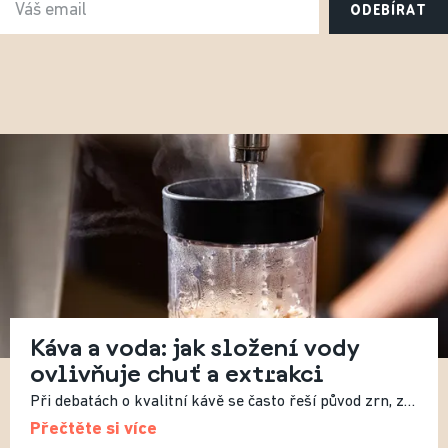
ODEBÍRAT
Káva a voda: jak složení vody
ovlivňuje chuť a extrakci
Při debatách o kvalitní kávě se často řeší původ zrn, způsob pražení nebo recept. Méně často se mluví o vodě, přestože právě ta tvoří více než 98 % výsledného nápoje. Složení vody tak zásadně ovlivňuje výslednou chuť.
Přečtěte si více