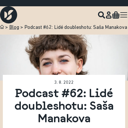
NOVÉ SKLIZNĚ Z
PANAMY
,
ETIOPIE
A
KOSTARIKY
JSOU TADY!
>
Blog
>
Podcast #62: Lidé doubleshotu: Saša Manakova
3. 8. 2022
Podcast #62: Lidé
doubleshotu: Saša
Manakova