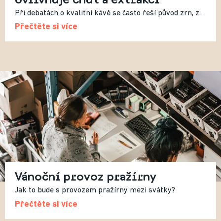
Při debatách o kvalitní kávě se často řeší původ zrn, způsob pražení nebo recept. Méně často se mluví o vodě, přestože právě ta tvoří více než 98 % výsledného nápoje. Složení vody tak zásadně ovlivňuje výslednou chuť.
Přečtěte si více
Vánoční provoz pražírny
Jak to bude s provozem pražírny mezi svátky?
Přečtěte si více