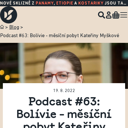
NOVÉ SKLIZNĚ Z
PANAMY
,
ETIOPIE
A
KOSTARIKY
JSOU TADY!
>
Blog
>
Podcast #63: Bolívie - měsíční pobyt Kateřiny Myškové
19. 8. 2022
Podcast #63:
Bolívie - měsíční
pobyt Kateřiny