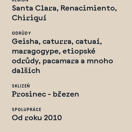
REGION
Santa Clara, Renacimiento,
Chiriquí
ODRŮDY
Geisha, caturra, catuaí,
maragogype, etiopské
odrůdy, pacamara a mnoho
dalších
SKLIZEŇ
Prosinec - březen
SPOLUPRÁCE
Od roku 2010