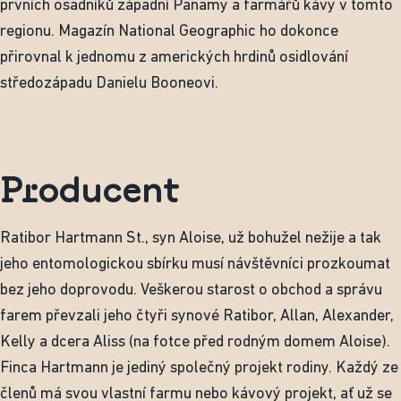
prvních osadníků západní Panamy a farmářů kávy v tomto
regionu. Magazín National Geographic ho dokonce
přirovnal k jednomu z amerických hrdinů osidlování
středozápadu Danielu Booneovi.
Producent
Ratibor Hartmann St., syn Aloise, už bohužel nežije a tak
jeho entomologickou sbírku musí návštěvníci prozkoumat
bez jeho doprovodu. Veškerou starost o obchod a správu
farem převzali jeho čtyři synové Ratibor, Allan, Alexander,
Kelly a dcera Aliss (na fotce před rodným domem Aloise).
Finca Hartmann je jediný společný projekt rodiny. Každý ze
členů má svou vlastní farmu nebo kávový projekt, ať už se