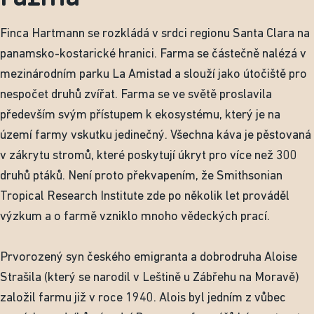
Finca Hartmann se rozkládá v srdci regionu Santa Clara na
panamsko-kostarické hranici. Farma se částečně nalézá v
mezinárodním parku La Amistad a slouží jako útočiště pro
nespočet druhů zvířat. Farma se ve světě proslavila
především svým přístupem k ekosystému, který je na
území farmy vskutku jedinečný. Všechna káva je pěstovaná
v zákrytu stromů, které poskytují úkryt pro více než 300
druhů ptáků. Není proto překvapením, že Smithsonian
Tropical Research Institute zde po několik let prováděl
výzkum a o farmě vzniklo mnoho vědeckých prací.
Prvorozený syn českého emigranta a dobrodruha Aloise
Strašila (který se narodil v Leštině u Zábřehu na Moravě)
založil farmu již v roce 1940. Alois byl jedním z vůbec