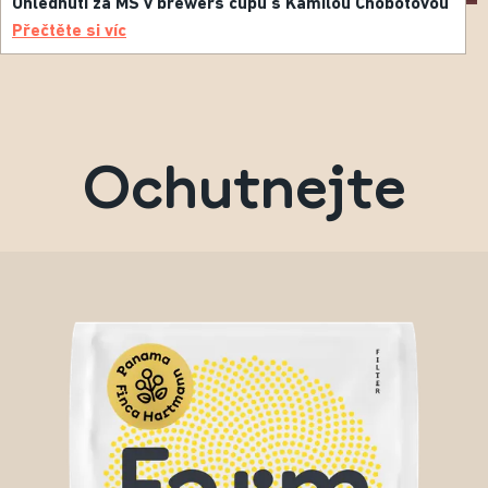
Ohlédnutí za MS v brewers cupu s Kamilou Chobotovou
Přečtěte si víc
Ochutnejte