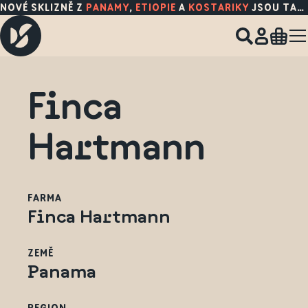
NOVÉ SKLIZNĚ Z
PANAMY
,
ETIOPIE
A
KOSTARIKY
JSOU TADY!
Finca
Hartmann
FARMA
Finca Hartmann
ZEMĚ
Panama