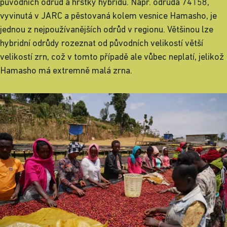
původních odrůd a hrstky hybridů. Např. odrůda 74158,
vyvinutá v JARC a pěstovaná kolem vesnice Hamasho, je
jednou z nejpoužívanějších odrůd v regionu. Většinou lze
hybridní odrůdy rozeznat od původních velikostí větší
velikostí zrn, což v tomto případě ale vůbec neplatí, jelikož
Hamasho má extremně malá zrna.