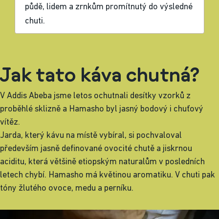
půdě, lidem a zrnkům promítnutý do výsledné
chuti.
Jak tato káva chutná?
V Addis Abeba jsme letos ochutnali desítky vzorků z
proběhlé sklizně a Hamasho byl jasný bodový i chuťový
vítěz.
Jarda, který kávu na místě vybíral, si pochvaloval
především jasně definované ovocité chutě a jiskrnou
aciditu, která většině etiopským naturalům v posledních
letech chybí. Hamasho má květinou aromatiku. V chuti pak
tóny žlutého ovoce, medu a perníku.