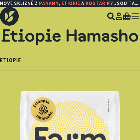
NOVÉ SKLIZNĚ Z
PANAMY
,
ETIOPIE
A
KOSTARIKY
JSOU TADY!
Etiopie Hamasho
ETIOPIE