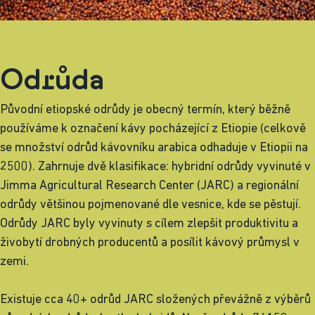
Odrůda
Původní etiopské odrůdy je obecný termín, který běžně
používáme k označení kávy pocházející z Etiopie (celkově
se množství odrůd kávovníku arabica odhaduje v Etiopii na
2500). Zahrnuje dvě klasifikace: hybridní odrůdy vyvinuté v
Jimma Agricultural Research Center (JARC) a regionální
odrůdy většinou pojmenované dle vesnice, kde se pěstují.
Odrůdy JARC byly vyvinuty s cílem zlepšit produktivitu a
živobytí drobných producentů a posílit kávový průmysl v
zemi.
Existuje cca 40+ odrůd JARC složených převážně z výběrů