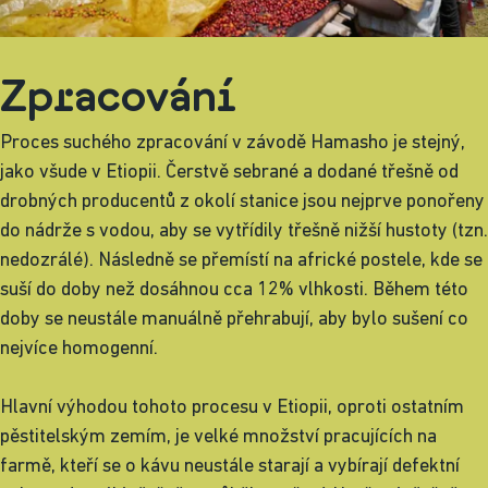
Zpracování
Proces suchého zpracování v závodě Hamasho je stejný,
jako všude v Etiopii. Čerstvě sebrané a dodané třešně od
drobných producentů z okolí stanice jsou nejprve ponořeny
do nádrže s vodou, aby se vytřídily třešně nižší hustoty (tzn.
nedozrálé). Následně se přemístí na africké postele, kde se
suší do doby než dosáhnou cca 12% vlhkosti. Během této
doby se neustále manuálně přehrabují, aby bylo sušení co
nejvíce homogenní.
Hlavní výhodou tohoto procesu v Etiopii, oproti ostatním
pěstitelským zemím, je velké množství pracujících na
farmě, kteří se o kávu neustále starají a vybírají defektní