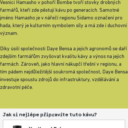
Vesnici Hamasho v pohoří Bombe tvoří stovky drobných
farmářů, kteří zde pěstují kávu po generacích. Samotné
jméno Hamasho je v nářečí regionu Sidamo označení pro
hada, který je kulturním symbolem síly a má zde i duchovní
význam.
Díky úsilí společnosti Daye Bensa a jejich agronomů se daří
zdejším farmářům zvyšovat kvalitu kávy a výnos na jejich
farmách. Zároveň, jako hlavní nákupčí třešní v regionu, a
tím pádem nejdůležitější soukromá společnost, Daye Bensa
investuje spoustu zdrojů do infrastruktury, vzdělávání a
zdravotní péče.
Jak si nejlépe připravíte tuto kávu?