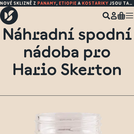
NOVÉ SKLIZNĚ Z
PANAMY
,
ETIOPIE
A
KOSTARIKY
JSOU TADY!
Náhradní spodní
nádoba pro
Hario Skerton