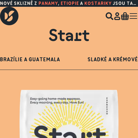
NOVÉ SKLIZNĚ Z
PANAMY
,
ETIOPIE
A
KOSTARIKY
JSOU TADY!
Start
BRAZÍLIE A GUATEMALA
SLADKÉ A KRÉMOVÉ