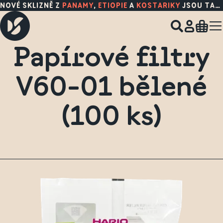
NOVÉ SKLIZNĚ Z
PANAMY
,
ETIOPIE
A
KOSTARIKY
JSOU TADY!
Papírové filtry
V60-01 bělené
(100 ks)