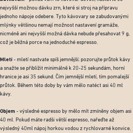
nejvyšší možnou dávku zrn, které si stroj na přípravu
jednoho nápoje odebere. Tyto kávovary se zabudovanými
mlýnky většinou nemají možnost nastavení gramáže,
nicméně ani nejvyšší možná dávka nebude přesahovat 9 g,
což je běžná porce na jednoduché espresso.
Mletí
- mletí nastvate spíš jemnější; pozorujte průtok kávy
a snažte se přiblížit minimálně k 20-25 sekundám, horní
hranice je asi 35 sekund. Čím jemnější mletí, tím pomalejší
průtok. Během této doby by vám mělo natéct asi 40 ml
kávy.
Objem
- výsledné espresso by mělo mít zmíněny objem asi
40 ml. Pokud máte radši větší espresso, nařeďte až
výsledný 40ml nápoj horkou vodou z rychlovarné konvice.