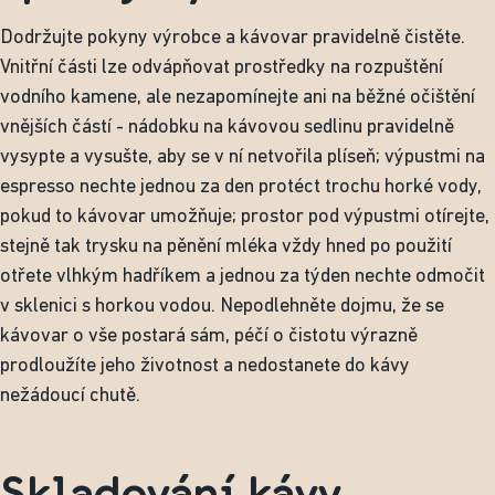
Dodržujte pokyny výrobce a kávovar pravidelně čistěte.
Vnitřní části lze odvápňovat prostředky na rozpuštění
vodního kamene, ale nezapomínejte ani na běžné očištění
vnějších částí - nádobku na kávovou sedlinu pravidelně
vysypte a vysušte, aby se v ní netvořila plíseň; výpustmi na
espresso nechte jednou za den protéct trochu horké vody,
pokud to kávovar umožňuje; prostor pod výpustmi otírejte,
stejně tak trysku na pěnění mléka vždy hned po použití
otřete vlhkým hadříkem a jednou za týden nechte odmočit
v sklenici s horkou vodou. Nepodlehněte dojmu, že se
kávovar o vše postará sám, péčí o čistotu výrazně
prodloužíte jeho životnost a nedostanete do kávy
nežádoucí chutě.
Skladování kávy