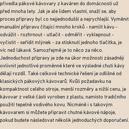
přivedla pákové kávovary z kaváren do domácností už
před mnoha lety. Jak je ale lidem vlastní, snaží se, aby
proces přípravy byl co nejjednodušší a nejrychlejší. Vyměnit
manuální přípravu čítající mnoho kroků - namlít kávu -
odvážit - rozhrnout - utlačit - odměřit - vyklepnout -
vyčistit - seřídit mlýnek - za stisknutí jednoho tlačítka, je
víc než lákavé. Samozřejmě je to něco za něco.
Jednoduchost přípravy je zde na úkor možnosti zásadněji
ovlivnit jednotlivé proměnné které ve výsledné chuti kávy
dělají rozdíl. Také celkové technické řešení je odlišné od
klasických pákových kávovarů. Kvůli požadavku na
kompaktnost celého stroje, menší rozměry a nižší cenu, je
kávovar z velké části vyroben z plastu, namísto tradičního
použití tepelně vodivého kovu. Nicméně i s takovým
kávovarem si můžete připravit chutné kávové nápoje,
pokud budete následovat několik jednoduchých doporučení.