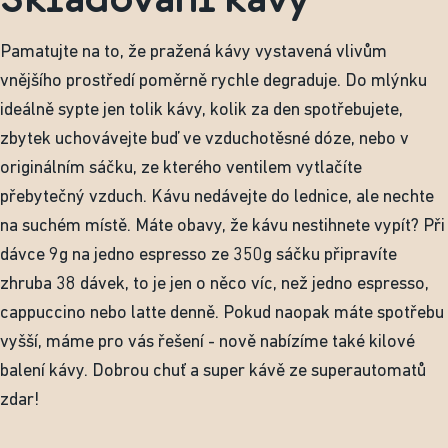
Pamatujte na to, že pražená kávy vystavená vlivům
vnějšího prostředí poměrně rychle degraduje. Do mlýnku
ideálně sypte jen tolik kávy, kolik za den spotřebujete,
zbytek uchovávejte buď ve vzduchotěsné dóze, nebo v
originálním sáčku, ze kterého ventilem vytlačíte
přebytečný vzduch. Kávu nedávejte do lednice, ale nechte
na suchém místě. Máte obavy, že kávu nestihnete vypít? Při
dávce 9g na jedno espresso ze 350g sáčku připravíte
zhruba 38 dávek, to je jen o něco víc, než jedno espresso,
cappuccino nebo latte denně. Pokud naopak máte spotřebu
vyšší, máme pro vás řešení - nově nabízíme také kilové
balení kávy. Dobrou chuť a super kávě ze superautomatů
zdar!