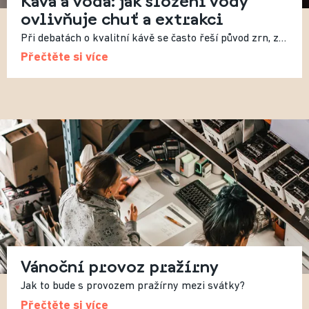
ovlivňuje chuť a extrakci
Při debatách o kvalitní kávě se často řeší původ zrn, způsob pražení nebo recept. Méně často se mluví o vodě, přestože právě ta tvoří více než 98 % výsledného nápoje. Složení vody tak zásadně ovlivňuje výslednou chuť.
Přečtěte si více
Vánoční provoz pražírny
Jak to bude s provozem pražírny mezi svátky?
Přečtěte si více