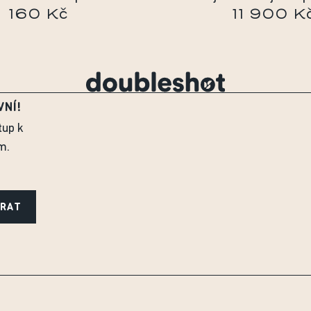
160 Kč
11 900 K
VNÍ!
tup k
m.
ÍRAT