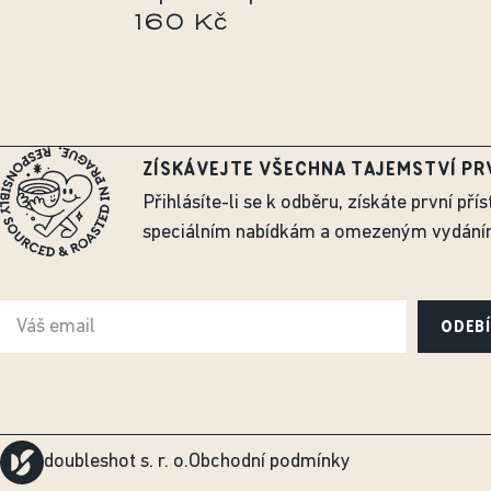
160 Kč
ZÍSKÁVEJTE VŠECHNA TAJEMSTVÍ PR
Přihlásíte-li se k odběru, získáte první přís
speciálním nabídkám a omezeným vydání
ODEB
doubleshot s. r. o.
Obchodní podmínky