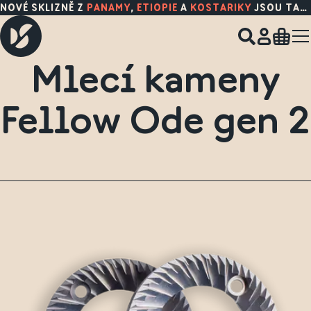
NOVÉ SKLIZNĚ Z
PANAMY
,
ETIOPIE
A
KOSTARIKY
JSOU TADY!
Mlecí kameny
Fellow Ode gen 2