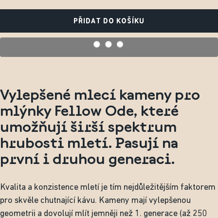
PŘIDAT DO KOŠÍKU
Vylepšené mlecí kameny pro
mlýnky Fellow Ode, které
umožňují širší spektrum
hrubosti mletí. Pasují na
první i druhou generaci.
Kvalita a konzistence mletí je tím nejdůležitějším faktorem
pro skvěle chutnající kávu. Kameny mají vylepšenou
geometrii a dovolují mlít jemněji než 1. generace (až 250