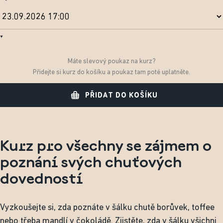
Máte slevový poukaz na kurz?
Přidejte si kurz do košíku a poukaz tam poté uplatněte.
PŘIDAT DO KOŠÍKU
Kurz pro všechny se zájmem o
poznání svých chuťových
dovedností
Vyzkoušejte si, zda poznáte v šálku chutě borůvek, toffee
nebo třeba mandlí v čokoládě. Zjistěte, zda v šálku všichni