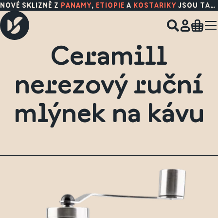
NOVÉ SKLIZNĚ Z
PANAMY
,
ETIOPIE
A
KOSTARIKY
JSOU TADY!
Ceramill
nerezový ruční
mlýnek na kávu