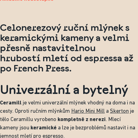
Celonerezový ruční mlýnek s
keramickými kameny a velmi
přesně nastavitelnou
hrubostí mletí od espressa až
po French Press.
Univerzální a bytelný
Ceramill
je velmi univerzální mlýnek vhodný na doma i na
cesty. Oproti ručním mlýnkům
Hario Mini Mill
a
Skerton
je
tělo Ceramillu vyrobeno
kompletně z nerezi
. Mlecí
kameny jsou
keramické
a lze je bezproblémů nastavit i na
jemnost mletí pro espresso.