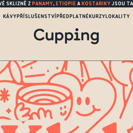
É SKLIZNĚ Z
PANAMY
,
ETIOPIE
A
KOSTARIKY
JSOU TA
KÁVY
PŘÍSLUŠENSTVÍ
PŘEDPLATNÉ
KURZY
LOKALITY
Cupping