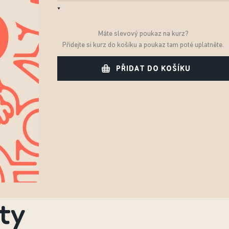
Máte slevový poukaz na kurz?
Přidejte si kurz do košíku a poukaz tam poté uplatněte.
PŘIDAT DO KOŠÍKU
ty