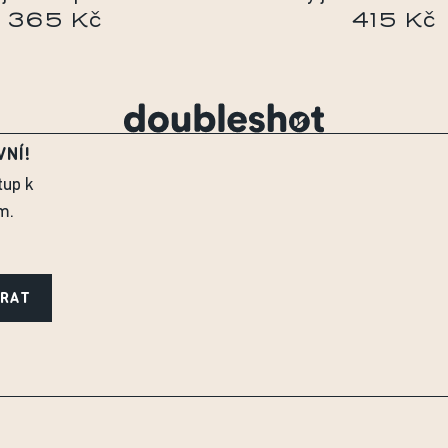
365 Kč
415 Kč
VNÍ!
tup k
m.
ÍRAT