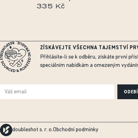
335 Kč
ZÍSKÁVEJTE VŠECHNA TAJEMSTVÍ PR
Přihlásíte-li se k odběru, získáte první přís
speciálním nabídkám a omezeným vydání
ODEB
doubleshot s. r. o.
Obchodní podmínky