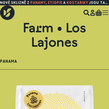
NOVÉ SKLIZNĚ Z
PANAMY
,
ETIOPIE
A
KOSTARIKY
JSOU TADY!
Farm • Los
Lajones
PANAMA