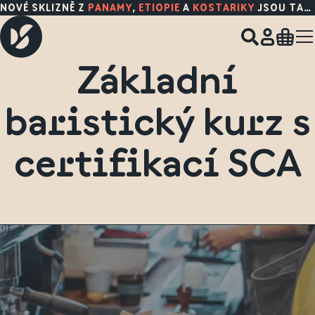
NOVÉ SKLIZNĚ Z
PANAMY
,
ETIOPIE
A
KOSTARIKY
JSOU TADY!
Základní
baristický kurz s
certifikací SCA