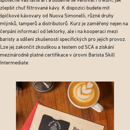
společně váš latte art a budeme se věnovat i trikům, jak
zlepšit chuť filtrované kávy. K dispozici budete mít
špičkové kávovary od Nuova Simonelli, různé druhy
mlýnků, tamperů a distributorů. Kurz je zaměřený nejen na
čerpání informací od lektorky, ale i na kooperaci mezi
baristy a sdílení zkušeností specifických pro jejich provoz.
Lze jej zakončit zkouškou a testem od SCA a získání
mezinárodně platné certifikace v úrovni Barista Skill
Intermediate.