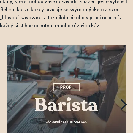
úkoly, které mohou vaše dosavadní snažení ještě vylepšit.
Během kurzu každý pracuje se svým mlýnkem a svou
„hlavou“ kávovaru, a tak nikdo nikoho v práci nebrzdí a
každý si stihne ochutnat mnoho různých káv.