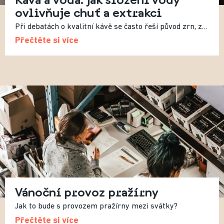
ovlivňuje chuť a extrakci
Při debatách o kvalitní kávě se často řeší původ zrn, způsob pražení nebo recept. Méně často se mluví o vodě, přestože právě ta tvoří více než 98 % výsledného nápoje. Složení vody tak zásadně ovlivňuje výslednou chuť.
Přečtěte si více
Vánoční provoz pražírny
Jak to bude s provozem pražírny mezi svátky?
Přečtěte si více