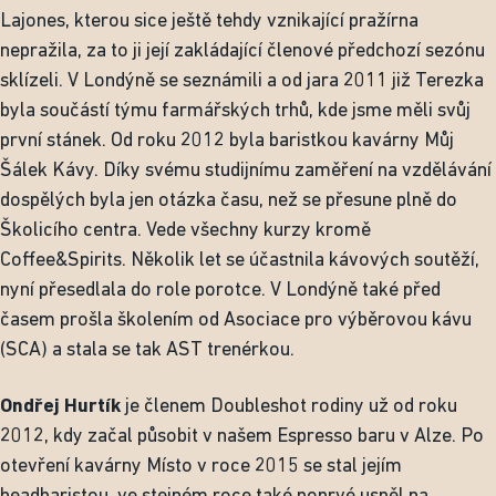
Lajones, kterou sice ještě tehdy vznikající pražírna
nepražila, za to ji její zakládající členové předchozí sezónu
sklízeli. V Londýně se seznámili a od jara 2011 již Terezka
byla součástí týmu farmářských trhů, kde jsme měli svůj
první stánek. Od roku 2012 byla baristkou kavárny Můj
Šálek Kávy. Díky svému studijnímu zaměření na vzdělávání
dospělých byla jen otázka času, než se přesune plně do
Školicího centra. Vede všechny kurzy kromě
Coffee&Spirits. Několik let se účastnila kávových soutěží,
nyní přesedlala do role porotce. V Londýně také před
časem prošla školením od Asociace pro výběrovou kávu
(SCA) a stala se tak AST trenérkou.
Ondřej Hurtík
je členem Doubleshot rodiny už od roku
2012, kdy začal působit v našem Espresso baru v Alze. Po
otevření kavárny Místo v roce 2015 se stal jejím