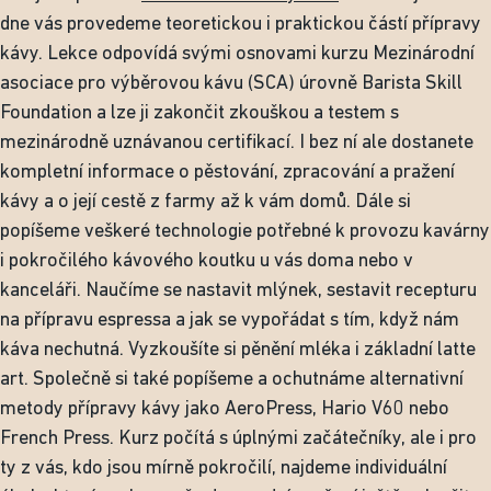
dne vás provedeme teoretickou i praktickou částí přípravy
kávy. Lekce odpovídá svými osnovami kurzu Mezinárodní
asociace pro výběrovou kávu (SCA) úrovně Barista Skill
Foundation a lze ji zakončit zkouškou a testem s
mezinárodně uznávanou certifikací. I bez ní ale dostanete
kompletní informace o pěstování, zpracování a pražení
kávy a o její cestě z farmy až k vám domů. Dále si
popíšeme veškeré technologie potřebné k provozu kavárny
i pokročilého kávového koutku u vás doma nebo v
kanceláři. Naučíme se nastavit mlýnek, sestavit recepturu
na přípravu espressa a jak se vypořádat s tím, když nám
káva nechutná. Vyzkoušíte si pěnění mléka i základní latte
art. Společně si také popíšeme a ochutnáme alternativní
metody přípravy kávy jako AeroPress, Hario V60 nebo
French Press. Kurz počítá s úplnými začátečníky, ale i pro
ty z vás, kdo jsou mírně pokročilí, najdeme individuální