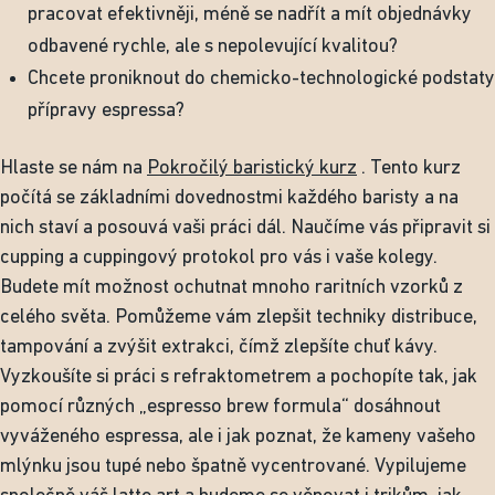
pracovat efektivněji, méně se nadřít a mít objednávky
odbavené rychle, ale s nepolevující kvalitou?
Chcete proniknout do chemicko-technologické podstaty
přípravy espressa?
Hlaste se nám na
Pokročilý baristický kurz
. Tento kurz
počítá se základními dovednostmi každého baristy a na
nich staví a posouvá vaši práci dál. Naučíme vás připravit si
cupping a cuppingový protokol pro vás i vaše kolegy.
Budete mít možnost ochutnat mnoho raritních vzorků z
celého světa. Pomůžeme vám zlepšit techniky distribuce,
tampování a zvýšit extrakci, čímž zlepšíte chuť kávy.
Vyzkoušíte si práci s refraktometrem a pochopíte tak, jak
pomocí různých „espresso brew formula“ dosáhnout
vyváženého espressa, ale i jak poznat, že kameny vašeho
mlýnku jsou tupé nebo špatně vycentrované. Vypilujeme