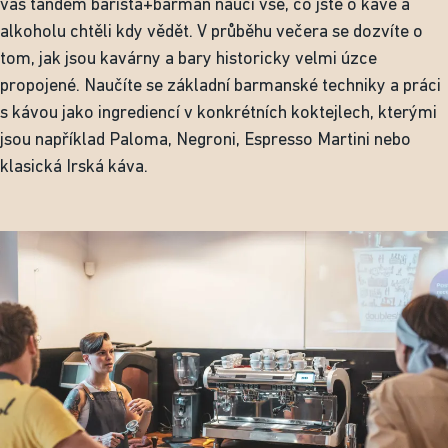
vás tandem barista+barman naučí vše, co jste o kávě a
alkoholu chtěli kdy vědět. V průběhu večera se dozvíte o
tom, jak jsou kavárny a bary historicky velmi úzce
propojené. Naučíte se základní barmanské techniky a práci
s kávou jako ingrediencí v konkrétních koktejlech, kterými
jsou například Paloma, Negroni, Espresso Martini nebo
klasická Irská káva.