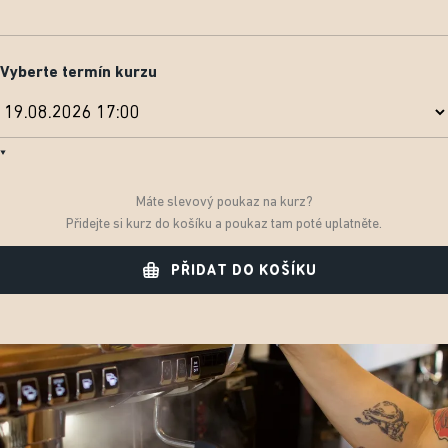
Vyberte termín kurzu
Máte slevový poukaz na kurz?
Přidejte si kurz do košíku a poukaz tam poté uplatněte.
PŘIDAT DO KOŠÍKU