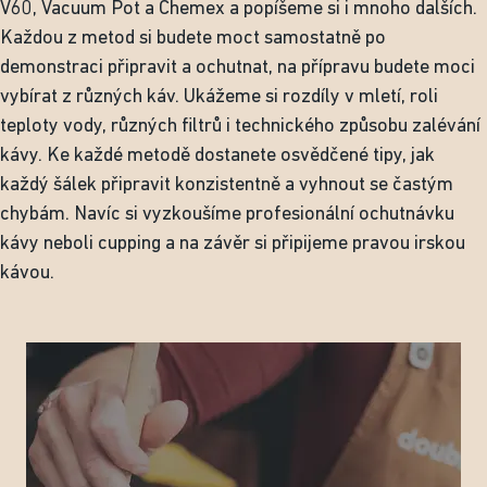
V60, Vacuum Pot a Chemex a popíšeme si i mnoho dalších.
Každou z metod si budete moct samostatně po
demonstraci připravit a ochutnat, na přípravu budete moci
vybírat z různých káv. Ukážeme si rozdíly v mletí, roli
teploty vody, různých filtrů i technického způsobu zalévání
kávy. Ke každé metodě dostanete osvědčené tipy, jak
každý šálek připravit konzistentně a vyhnout se častým
chybám. Navíc si vyzkoušíme profesionální ochutnávku
kávy neboli cupping a na závěr si připijeme pravou irskou
kávou.