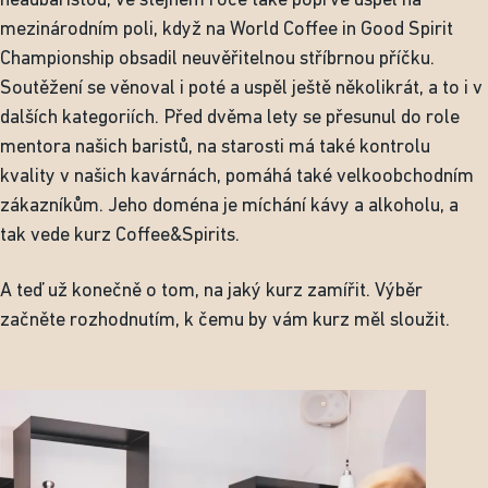
headbaristou, ve stejném roce také poprvé uspěl na
mezinárodním poli, když na World Coffee in Good Spirit
Championship obsadil neuvěřitelnou stříbrnou příčku.
Soutěžení se věnoval i poté a uspěl ještě několikrát, a to i v
dalších kategoriích. Před dvěma lety se přesunul do role
mentora našich baristů, na starosti má také kontrolu
kvality v našich kavárnách, pomáhá také velkoobchodním
zákazníkům. Jeho doména je míchání kávy a alkoholu, a
tak vede kurz Coffee&Spirits.
A teď už konečně o tom, na jaký kurz zamířit. Výběr
začněte rozhodnutím, k čemu by vám kurz měl sloužit.