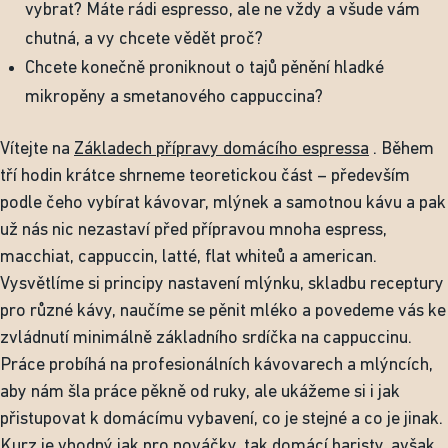
vybrat? Máte rádi espresso, ale ne vždy a všude vám
chutná, a vy chcete vědět proč?
Chcete konečně proniknout o tajů pěnění hladké
mikropěny a smetanového cappuccina?
Vítejte na
Základech přípravy domácího espressa
. Během
tří hodin krátce shrneme teoretickou část – především
podle čeho vybírat kávovar, mlýnek a samotnou kávu a pak
už nás nic nezastaví před přípravou mnoha espress,
macchiat, cappuccin, latté, flat whiteů a american.
Vysvětlíme si principy nastavení mlýnku, skladbu receptury
pro různé kávy, naučíme se pěnit mléko a povedeme vás ke
zvládnutí minimálně základního srdíčka na cappuccinu.
Práce probíhá na profesionálních kávovarech a mlýncích,
aby nám šla práce pěkně od ruky, ale ukážeme si i jak
přistupovat k domácímu vybavení, co je stejné a co je jinak.
Kurz je vhodný jak pro nováčky, tak domácí baristy, avšak