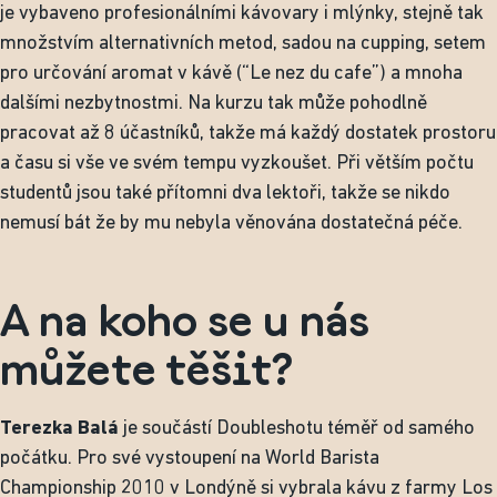
je vybaveno profesionálními kávovary i mlýnky, stejně tak
množstvím alternativních metod, sadou na cupping, setem
pro určování aromat v kávě (“Le nez du cafe”) a mnoha
dalšími nezbytnostmi. Na kurzu tak může pohodlně
pracovat až 8 účastníků, takže má každý dostatek prostoru
a času si vše ve svém tempu vyzkoušet. Při větším počtu
studentů jsou také přítomni dva lektoři, takže se nikdo
nemusí bát že by mu nebyla věnována dostatečná péče.
A na koho se u nás
můžete těšit?
Terezka Balá
je součástí Doubleshotu téměř od samého
počátku. Pro své vystoupení na World Barista
Championship 2010 v Londýně si vybrala kávu z farmy Los