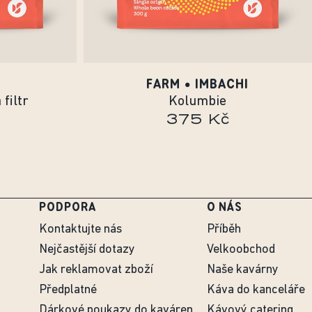
FARM • IMBACHI
filtr
Kolumbie
375 Kč
PODPORA
O NÁS
Kontaktujte nás
Příběh
Nejčastější dotazy
Velkoobchod
Jak reklamovat zboží
Naše kavárny
Předplatné
Káva do kanceláře
Dárkové poukazy do kaváren
Kávový catering