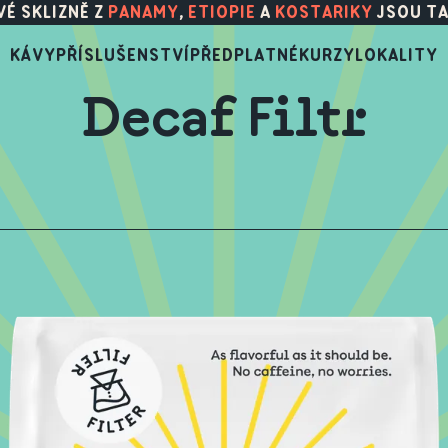
É SKLIZNĚ Z
PANAMY
,
ETIOPIE
A
KOSTARIKY
JSOU TA
KÁVY
PŘÍSLUŠENSTVÍ
PŘEDPLATNÉ
KURZY
LOKALITY
Decaf Filtr