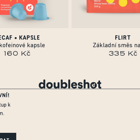
ECAF • KAPSLE
FLIRT
kofeinové kapsle
Základní směs na 
160 Kč
335 Kč
VNÍ!
tup k
m.